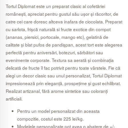
Tortul Diplomat este un preparat clasic al cofetăriei
românești, apreciat pentru gustul său ușor și răcoritor, de
catre cei care doresc altceva inafara de ciocolata. Preparat
cu sarlota, frișcă naturală si fructe exotice din compot
(ananas, piersici, portocale, mango etc), gelatină de
calitate și blat pufos de pandișpan, acest tort este alegerea
perfectă pentru aniversări, botezuri, sărbători sau
evenimente corporate. Textura sa aerată și combinația
delicată de fructe îl fac potrivit pentru toate vârstele. Fie că
alegi un decor clasic sau unul personalizat, Tortul Diplomat
impresionează prin eleganță, prospețime și gust echilibrat.
Realizat artizanal, fără arome sintetice sau coloranți
artificiali.
Pentru un model personalizat din aceasta
compozitie, costul este 225 lei/kg.
Modelele personalizate pot avea o abatere de +/-