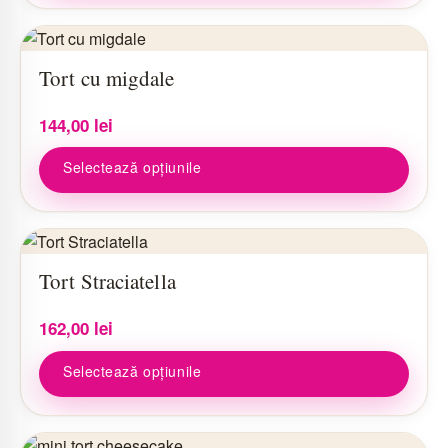
Acest
produs
Tort cu migdale
are
mai
144,00
lei
multe
variații.
Selectează opțiunile
Opțiunile
pot
fi
Acest
alese
produs
Tort Straciatella
în
are
pagina
mai
162,00
lei
produsului.
multe
variații.
Selectează opțiunile
Opțiunile
pot
fi