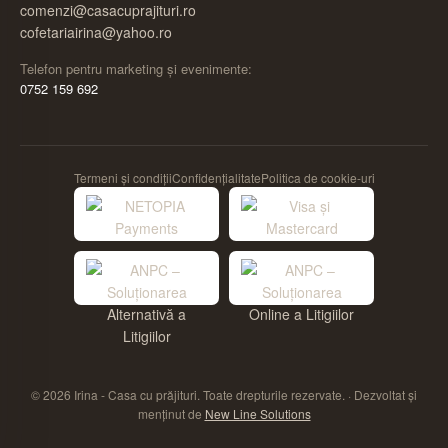
comenzi@casacuprajituri.ro
cofetariairina@yahoo.ro
Telefon pentru marketing și evenimente:
0752 159 692
Termeni și condiții
Confidențialitate
Politica de cookie-uri
© 2026 Irina - Casa cu prăjituri. Toate drepturile rezervate. · Dezvoltat și
menținut de
New Line Solutions