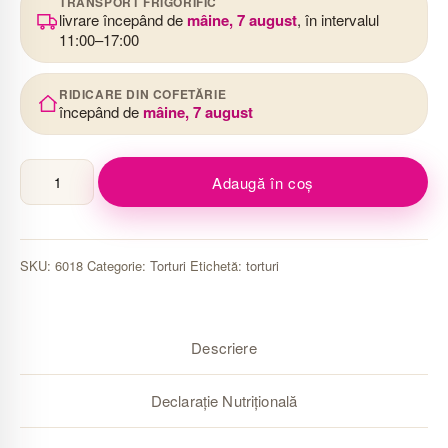
TRANSPORT FRIGORIFIC
livrare începând de
mâine, 7 august
, în intervalul
11:00–17:00
RIDICARE DIN COFETĂRIE
începând de
mâine, 7 august
Cantitate
Adaugă în coș
Tort
diplomat
SKU:
6018
Categorie:
Torturi
Etichetă:
torturi
Descriere
Declarație Nutrițională