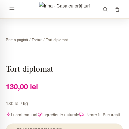
Sari
la
conținut
Prima pagină
/
Torturi
/ Tort diplomat
Tort diplomat
130,00
lei
130 lei / kg
Lucrat manual
Ingrediente naturale
Livrare în București