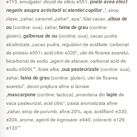
e110, emulgator: dioxid de siliciu e551,
poate avea efect
„”, sirop
negativ asupra activitatii si atentiei copiilor
clasic „zahar, caramel „zahar”, apa”, blat cacao „
albus de
(contine: oua), zahar,
(contine:
ou
faina de grau
gluten),
(contine: oua), cacao pudra
galbenus de ou
alcalinizata „cacao pudra, regulatori de aciditate: carbonat
de potasiu e501i, acid citric e330”, ulei de floarea soarelui,
bicarbonat de sodiu „agent de afanare: carbonat acid de
sodiu e500ii.””, foaie alba „
(contine: oua),
oua pasteurizate
zahar,
(contine: gluten), ulei de floarea
faina de grau
soarelui”, decor prajitura afine si lamaie
„
(contine: lactoza) „smantana din
de
mascarpone
lapte
vaca pasteurizat, acid citric”, pasta aromatizata afine
„zahar, sirop de porumb, afine 20%, apa, acidifiant: e330,
e334, arome, agenti de ingrosare: e440, coloranti: e129,
e133″”