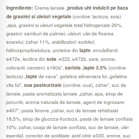
Crema lamaie „
Ingrediente:
produs uht indulcit pe baza
(contine: lactoza, soia)
de grasimi si uleiuri vegetale
„apa, grasimi si uleiuri vegetale total hidrogenate 26%,
grasimi: samburi de palmier, uleiuri: ulei de floarea
soarelui, zahar 11%, stabilizatori: sorbitol,
hidroxipropilceluloza, proteine din
, emulsifianti:
lapte
e472e, lecitina din
: e322, e472b, sare, arome,
soia
coloranti: caroteni: e160a”,
„
(contine:
sarlota
lapte 3.5%
lactoza) „
de vaca”, gelatina alimentara foi „gelatina
lapte
vita foi”,
(contine: oua), zahar”, suc de
oua pasteurizate
lamaie, pasta aromatizata lamaie „zahar, apa, sirop de
porumb, aroma naturala de lamaie, agent de ingrosare:
e407”, pasta limone „zahar, suc de lamaie rehidratat
18,5%, sirop de glucoza-fructoza, pasta de lamaie confiata
10%: zahar, coaja de lamaie confiata, suc de lamaie, ulei
esential, corector de aciditate: acid citric e330, arome, suc