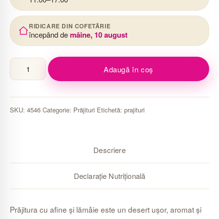
RIDICARE DIN COFETĂRIE
începând de
mâine, 10 august
Cantitate
Adaugă în coș
Prăjitură
cu
afine
SKU:
4546
Categorie:
Prăjituri
Etichetă:
prajituri
și
lămâie
Descriere
Declarație Nutrițională
Prăjitura cu afine și lămâie este un desert ușor, aromat și