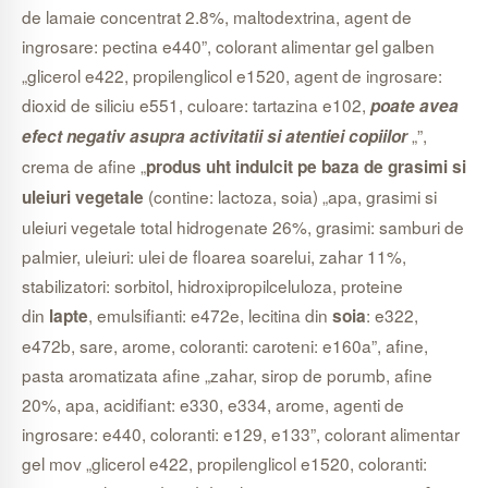
de lamaie concentrat 2.8%, maltodextrina, agent de
ingrosare: pectina e440”, colorant alimentar gel galben
„glicerol e422, propilenglicol e1520, agent de ingrosare:
dioxid de siliciu e551, culoare: tartazina e102,
poate avea
„”,
efect negativ asupra activitatii si atentiei copiilor
crema de afine „
produs uht indulcit pe baza de grasimi si
(contine: lactoza, soia) „apa, grasimi si
uleiuri vegetale
uleiuri vegetale total hidrogenate 26%, grasimi: samburi de
palmier, uleiuri: ulei de floarea soarelui, zahar 11%,
stabilizatori: sorbitol, hidroxipropilceluloza, proteine
din
, emulsifianti: e472e, lecitina din
: e322,
lapte
soia
e472b, sare, arome, coloranti: caroteni: e160a”, afine,
pasta aromatizata afine „zahar, sirop de porumb, afine
20%, apa, acidifiant: e330, e334, arome, agenti de
ingrosare: e440, coloranti: e129, e133”, colorant alimentar
gel mov „glicerol e422, propilenglicol e1520, coloranti: