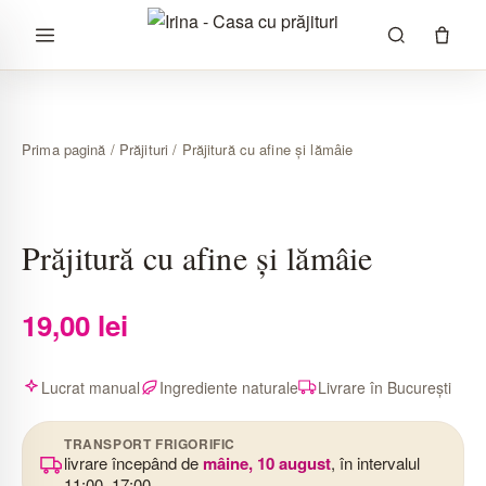
Sari
la
conținut
Prima pagină
/
Prăjituri
/ Prăjitură cu afine și lămâie
Prăjitură cu afine și lămâie
19,00
lei
Lucrat manual
Ingrediente naturale
Livrare în București
TRANSPORT FRIGORIFIC
livrare începând de
mâine, 10 august
, în intervalul
11:00–17:00