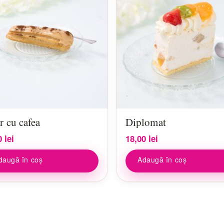
r cu cafea
Diplomat
0
lei
18,00
lei
daugă în coș
Adaugă în coș