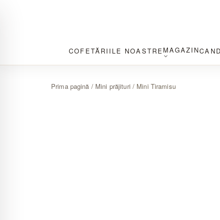
Sari
MAGAZIN
COFETĂRIILE NOASTRE
CAN
la
conținut
Prima pagină
/
Mini prăjituri
/ Mini Tiramisu