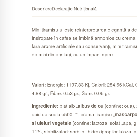
Descriere
Declarație Nutrițională
Mini tiramisu-ul este reinterpretarea elegantă a des
însiropate în cafea se îmbină armonios cu crema ca
fără arome artificiale sau conservanți, mini tirami
de mici dimensiuni, cu un impact mare.
Energie: 1197.83 Kj, Calorii: 284.66 kCal, Gr
Valori:
4.88 gr., Fibre: 0.53 gr., Sare: 0.05 gr.
blat alb „
(contine: oua),
Ingrediente:
albus de ou
acid de sodiu e500ii.””, crema tiramisu „
mascarp
(contine: lactoza, soia) „apa, g
si uleiuri vegetale
11%, stabilizatori: sorbitol, hidroxipropilceluloza, 