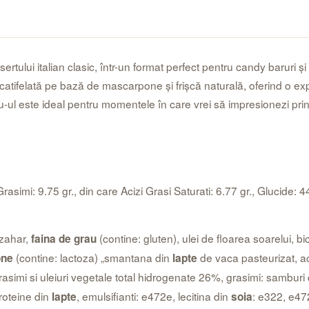
ertului italian clasic, într-un format perfect pentru candy baruri și
tifelată pe bază de mascarpone și frișcă naturală, oferind o exper
su-ul este ideal pentru momentele în care vrei să impresionezi prin
asimi: 9.75 gr., din care Acizi Grasi Saturati: 6.77 gr., Glucide: 44
 zahar,
(contine: gluten), ulei de floarea soarelui, 
faina de grau
(contine: lactoza) „smantana din
de vaca pasteurizat, aci
one
lapte
rasimi si uleiuri vegetale total hidrogenate 26%, grasimi: samburi d
proteine din
, emulsifianti: e472e, lecitina din
: e322, e472
lapte
soia