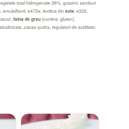
i vegetale total hidrogenate 26%, grasimi: samburi
, emulsifianti: e472e, lecitina din
: e322,
e
soia
iscot „
(contine: gluten),
faina de grau
lcalinizata „cacao pudra, regulatori de aciditate: