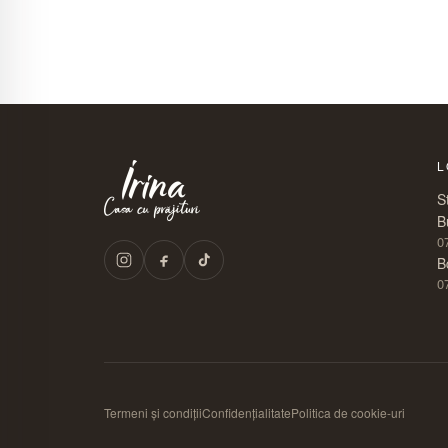
L
S
B
0
B
0
Termeni și condiții
Confidențialitate
Politica de cookie-uri