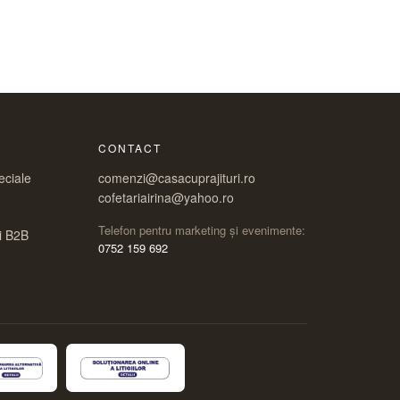
CONTACT
eciale
comenzi@casacuprajituri.ro
cofetariairina@yahoo.ro
Telefon pentru marketing și evenimente:
i B2B
0752 159 692