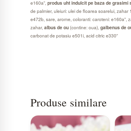
e160a”,
produs uht indulcit pe baza de grasimi s
de palmier, uleiuri: ulei de floarea soarelui, zahar 
e472b, sare, arome, coloranti: caroteni: e160a”, za
zahar,
(contine: oua),
albus de ou
galbenus de o
carbonat de potasiu e501i, acid citric e330”
Produse similare