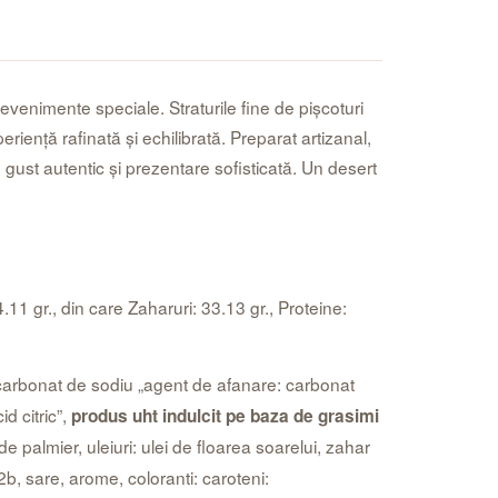
 evenimente speciale. Straturile fine de pișcoturi
iență rafinată și echilibrată. Preparat artizanal,
 gust autentic și prezentare sofisticată. Un desert
.11 gr., din care Zaharuri: 33.13 gr., Proteine:
bicarbonat de sodiu „agent de afanare: carbonat
d citric”,
produs uht indulcit pe baza de grasimi
e palmier, uleiuri: ulei de floarea soarelui, zahar
b, sare, arome, coloranti: caroteni: