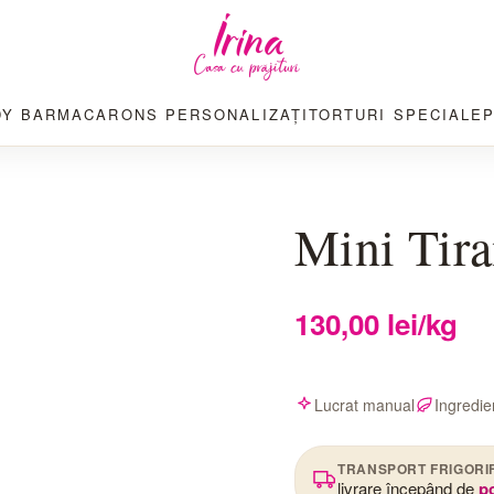
DY BAR
MACARONS PERSONALIZAȚI
TORTURI SPECIALE
Mini Tir
130,00
lei
/kg
Lucrat manual
Ingredie
TRANSPORT FRIGORI
livrare începând de
p