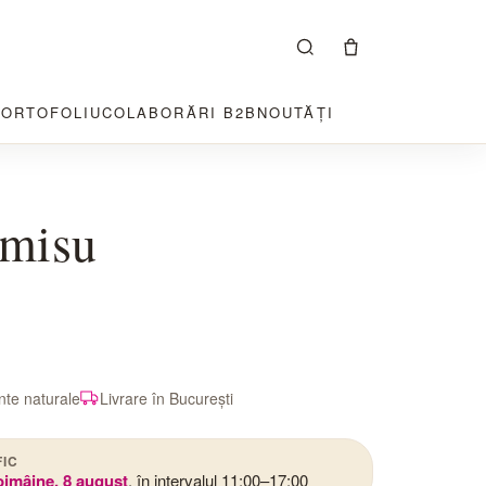
PORTOFOLIU
COLABORĂRI B2B
NOUTĂȚI
amisu
nte naturale
Livrare în București
FIC
oimâine, 8 august
, în intervalul 11:00–17:00