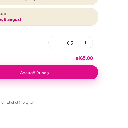
ĂRIE
e, 8 august
lei
65.00
Adaugă în coș
turi
Etichetă:
prajituri