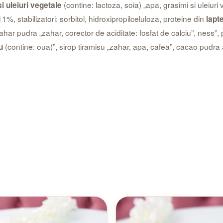
(contine: lactoza, soia) „apa, grasimi si uleiur
i uleiuri vegetale
11%, stabilizatori: sorbitol, hidroxipropilceluloza, proteine din
lapt
har pudra „zahar, corector de aciditate: fosfat de calciu”, ness”, p
(contine: oua)”, sirop tiramisu „zahar, apa, cafea”, cacao pudra a
u