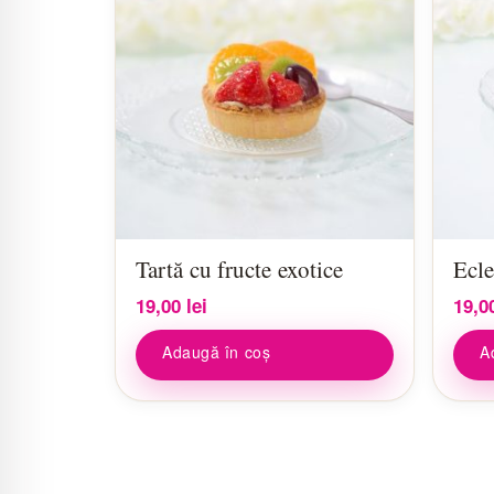
Tartă cu fructe exotice
Ecle
19,00
lei
19,0
Adaugă în coș
A