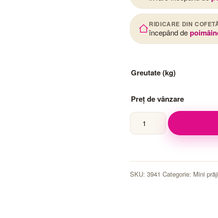
RIDICARE DIN COFET
începând de
poimâin
Greutate (kg)
Preț de vânzare
Cantitate
Mini
Tiramisu
SKU:
3941
Categorie:
Mini prăji