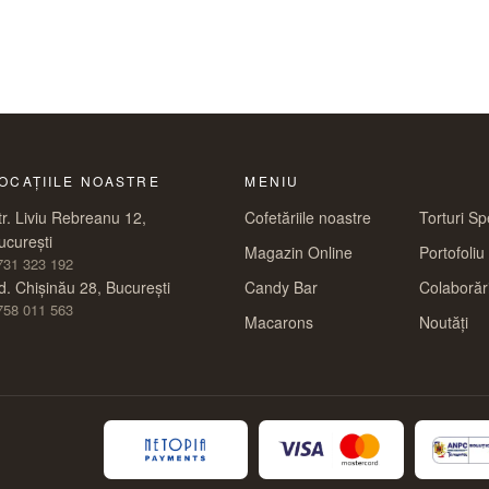
OCAȚIILE NOASTRE
MENIU
tr. Liviu Rebreanu 12,
Cofetăriile noastre
Torturi Sp
ucurești
Magazin Online
Portofoliu
731 323 192
d. Chișinău 28, București
Candy Bar
Colaborăr
758 011 563
Macarons
Noutăți