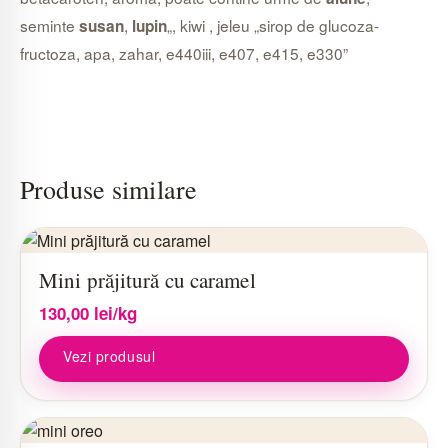
seminte
,
„, kiwi , jeleu „sirop de glucoza-
susan
lupin
fructoza, apa, zahar, e440iii, e407, e415, e330”
Produse similare
Mini prăjitură cu caramel
130,00
lei
/kg
Vezi produsul