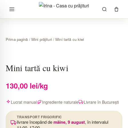
Sari
la
conținut
Prima pagină
/
Mini prăjituri
/ Mini tartă cu kiwi
Mini tartă cu kiwi
130,00
lei
/kg
Lucrat manual
Ingrediente naturale
Livrare în București
TRANSPORT FRIGORIFIC
livrare începând de
mâine, 9 august
, în intervalul
11:00–17:00