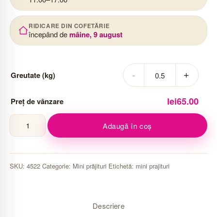
RIDICARE DIN COFETĂRIE
începând de
mâine, 9 august
Greutate (kg)
lei
65.00
Preț de vânzare
Cantitate
Adaugă în coș
Mini
tartă
cu
SKU:
4522
Categorie:
Mini prăjituri
Etichetă:
mini prajituri
kiwi
Descriere