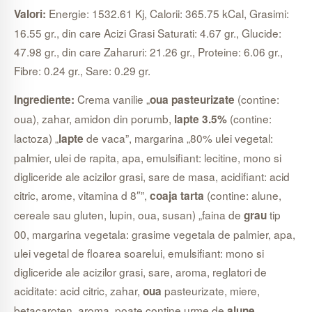
Energie: 1532.61 Kj, Calorii: 365.75 kCal, Grasimi:
Valori:
16.55 gr., din care Acizi Grasi Saturati: 4.67 gr., Glucide:
47.98 gr., din care Zaharuri: 21.26 gr., Proteine: 6.06 gr.,
Fibre: 0.24 gr., Sare: 0.29 gr.
Crema vanilie „
(contine:
Ingrediente:
oua pasteurizate
oua), zahar, amidon din porumb,
(contine:
lapte 3.5%
lactoza) „
de vaca”, margarina „80% ulei vegetal:
lapte
palmier, ulei de rapita, apa, emulsifiant: lecitine, mono si
digliceride ale acizilor grasi, sare de masa, acidifiant: acid
citric, arome, vitamina d 8″”,
(contine: alune,
coaja tarta
cereale sau gluten, lupin, oua, susan) „faina de
tip
grau
00, margarina vegetala: grasime vegetala de palmier, apa,
ulei vegetal de floarea soarelui, emulsifiant: mono si
digliceride ale acizilor grasi, sare, aroma, reglatori de
aciditate: acid citric, zahar,
pasteurizate, miere,
oua
betacaroten, aroma, poate contine urme de
,
alune