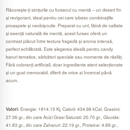
Răcorește-ți simțurile cu fursecul cu mentă – un desert fin
și revigorant, ideal pentru cei care iubesc combinațiile
proaspete și neobișnuite. Preparat cu unt, făină de calitate
și esență naturală de mentă, acest fursec oferă un
contrast plăcut între textura fragedă și aroma intensă,
perfect echilibrată. Este alegerea ideală pentru candy
baruri tematice, sărbători speciale sau momente de răsfăț.
Fără coloranți artificiali, doar ingrediente atent selecționate
și un gust memorabil, diferit de orice ai încercat până
acum.
Energie: 1814.15 Kj, Calorii: 434.98 kCal, Grasimi:
Valori:
27.36 gr., din care Acizi Grasi Saturati: 20.70 gr., Glucide:
41.83 gr., din care Zaharuri: 22.19 gr., Proteine: 4.89 gr.,