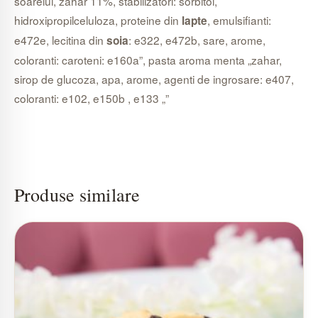
soarelui, zahar 11%, stabilizatori: sorbitol,
hidroxipropilceluloza, proteine din
, emulsifianti:
lapte
e472e, lecitina din
: e322, e472b, sare, arome,
soia
coloranti: caroteni: e160a”, pasta aroma menta „zahar,
sirop de glucoza, apa, arome, agenti de ingrosare: e407,
coloranti: e102, e150b , e133 „”
Produse similare