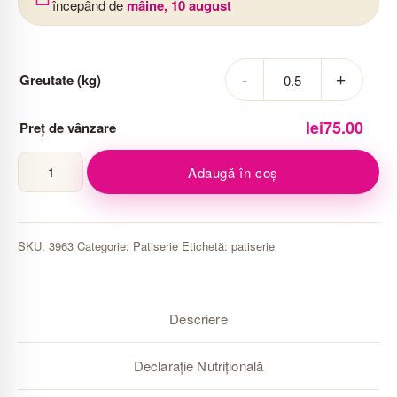
începând de
mâine, 10 august
Greutate (kg)
lei
75.00
Preț de vânzare
Cantitate
Adaugă în coș
Fursec
cu
mentă
SKU:
3963
Categorie:
Patiserie
Etichetă:
patiserie
Descriere
Declarație Nutrițională