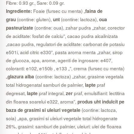
Fibre: 0.93 gr., Sare: 0.09 gr.
Foaie (fursec cu menta) „
Ingrediente:
faina de
(contine: gluten),
(contine: lactoza),
grau
unt
oua
(contine: oua), zahar pudra „zahar, corector
pasteurizate
de aciditate: fosfat de calciu”, cacao pudra alcalinizata
„cacao pudra, regulatori de aciditate: carbonat de potasiu
e501i, acid citric e330”, pasta aroma menta „zahar, sirop
de glucoza, apa, arome, agenti de ingrosare: e407,
coloranti: e102, e150b , e133 „”, crema (fursec cu menta)
„
(contine: lactoza) „zahar, grasime vegetala
glazura alba
total hidrogenatal samburi de palmier,
praf
lapte
degresat,
praf integral,
praf, emulsifiant: lectitina
lapte
zer
din floarea soarelui e322, aroma”,
produs uht indulcit pe
(contine: lactoza,
baza de grasimi si uleiuri vegetale
soia) „apa, grasimi si uleiuri vegetale total hidrogenate
26%, grasimi: samburi de palmier, uleiuri: ulei de floarea