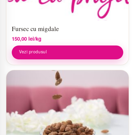
Fursec cu migdale
150,00
lei
/kg
Vezi produsul