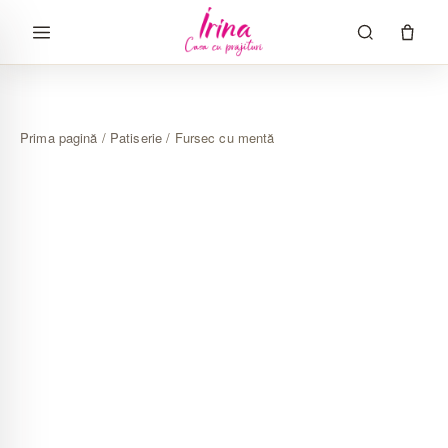
Sari
la
conținut
Prima pagină
/
Patiserie
/ Fursec cu mentă