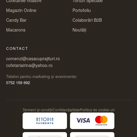
Cofetăriile noastre
Torturi Speciale
Magazin Online
Portofoliu
Candy Bar
Colaborări B2B
Macarons
Noutăți
CONTACT
comenzi@casacuprajituri.ro
cofetariairina@yahoo.ro
Telefon pentru marketing și evenimente:
0752 159 692
Termeni și condiții
Confidențialitate
Politica de cookie-uri