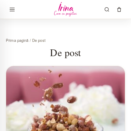
Sari
la
conținut
Prima pagină
/ De post
De post