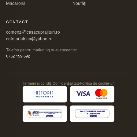
Macarons
Noutăți
CONTACT
comenzi@casacuprajituri.ro
cofetariairina@yahoo.ro
Telefon pentru marketing și evenimente:
0752 159 692
Termeni și condiții
Confidențialitate
Politica de cookie-uri